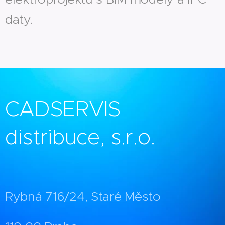
daty.
CADSERVIS
distribuce, s.r.o.
Rybná 716/24, Staré Město