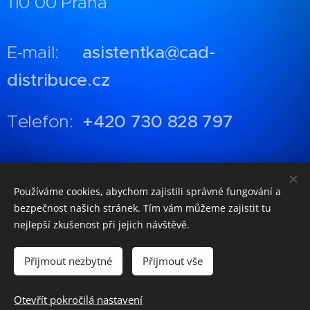
110 00 Praha
E-mail:
asistentka@cad-
distribuce.cz
Telefon:
+420 730 828 797
Používáme cookies, abychom zajistili správné fungování a
GDPR
bezpečnost našich stránek. Tím vám můžeme zajistit tu
nejlepší zkušenost při jejich návštěvě.
Obchodní podmínky
Přijmout nezbytné
Přijmout vše
Otevřít pokročilá nastavení
Tento web je součástí
CADSERVIS GROUP
Cookies