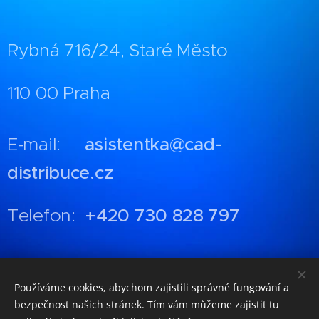
Rybná 716/24, Staré Město
110 00 Praha
E-mail:
asistentka@cad-
distribuce.cz
Telefon:
+420 730 828 797
Používáme cookies, abychom zajistili správné fungování a
GDPR
bezpečnost našich stránek. Tím vám můžeme zajistit tu