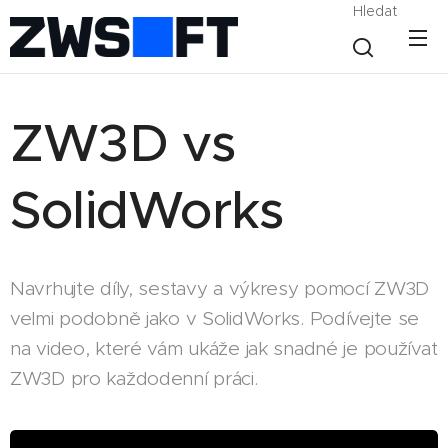
Hledat
ZW3D vs
SolidWorks
Navrhujte díly, sestavy a výkresy pomocí ZW3D
velmi podobně jako v SolidWorks. Podívejte se
na video, které vám ukáže jak snadné je používat
ZW3D pro každodenní práci.