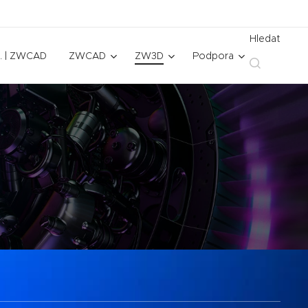
Hledat
. | ZWCAD
ZWCAD
ZW3D
Podpora