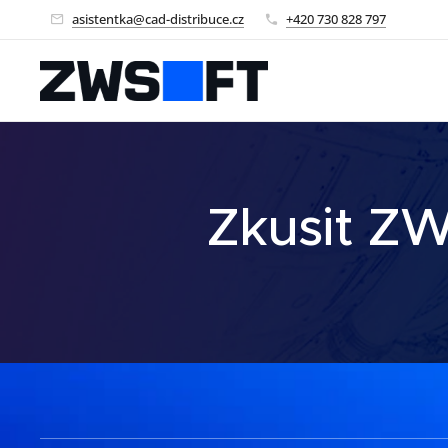
asistentka@cad-distribuce.cz
+420 730 828 797
Zkusit 