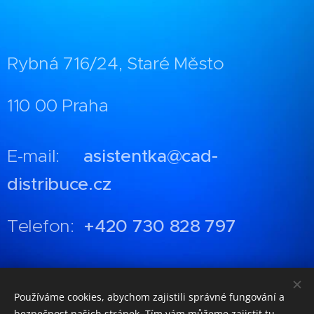
Rybná 716/24, Staré Město
110 00 Praha
E-mail:
asistentka@cad-
distribuce.cz
Telefon:
+420 730 828 797
Používáme cookies, abychom zajistili správné fungování a
GDPR
bezpečnost našich stránek. Tím vám můžeme zajistit tu