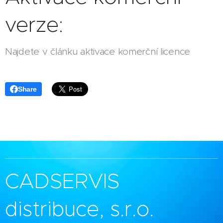
verze:
Najdete v článku aktivace komerční licence
Share
CADSERVIS
distribuce, s.r.o.