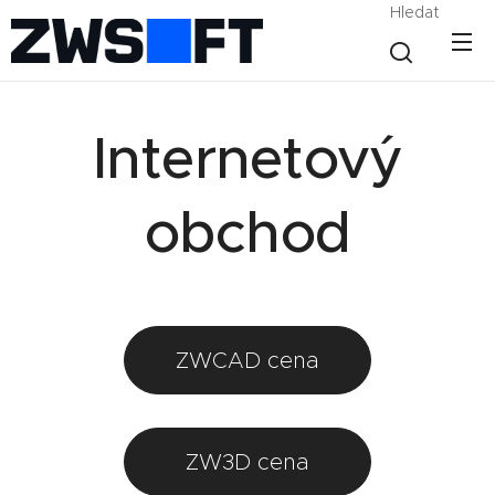
Hledat
Internetový
obchod
ZWCAD cena
ZW3D cena